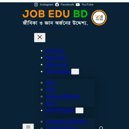
Instagram
Facebook
YouTube
Govt Job
Bank Job
Others Job
Job Sulution
SSC
HSC
Honours/Masters
BCS
NTVQF/NSQF
Computer Operation
Search
Cad Operation