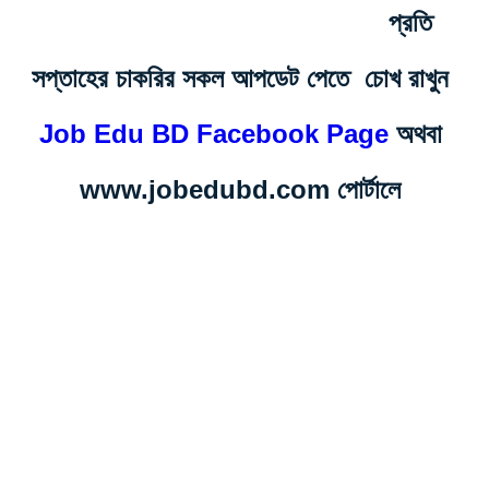
Weekly Job Circular/
প্রতি
সপ্তাহের চাকরির সকল আপডেট পেতে চোখ রাখুন
Job Edu BD Facebook Page
অথবা
www.jobedubd.com পোর্টালে
Keep an eye on Job Edu BD
Facebook Page or
www.jobedubd.com portal to get
all job updates every week.