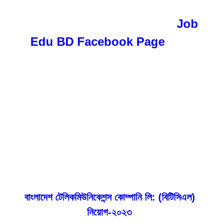
Weekly Job Circular/
প্রতি সপ্তাহের
চাকরির সকল আপডেট পেতে চোখ রাখুন
Job
Edu BD Facebook Page
অথবা
www.jobedubd.com পোর্টালে
Keep an eye on Job Edu BD
Facebook Page or
www.jobedubd.com portal to get
all job updates every week.
বাংলাদেশ টেলিকমিউনিকেশন্স কোম্পানি লি: (বিটিসিএল)
নিয়োগ-২০২৩