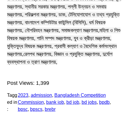
মন্ত্রণালয়, স্থানীয় সরকার মন্ত্রণালয়, পল্লী উন্নয়ন ও সমবায়
মন্ত্রণালয়, পরিকল্পনা মন্ত্রণালয়, ডাক, টেলিযোগাযোগ ও তথ্য প্রযুক্তি
মন্ত্রণালয়, বাংলাদেশ কম্পিউটার কাউন্সিল (বিসিসি), ধর্ম বিষয়ক
মন্ত্রণালয়, নৌপরিবহন মন্ত্রণালয়, সমাজকল্যাণ মন্ত্রণালয়,মহিলা ও শিশু
বিষয়ক মন্ত্রণালয়, পানি সম্পদ মন্ত্রণালয়, যুব ও ক্রীড়া মন্ত্রণালয়,
মুক্তিযুদ্ধ বিষয়ক মন্ত্রণালয়, প্রবাসী কল্যাণ ও বৈদেশিক কর্মসংস্থান
মন্ত্রণালয়,রেলপথ মন্ত্রণালয়, বিজ্ঞান ও প্রযুক্তি মন্ত্রণালয়, দুর্যোগ
ব্যবস্থাপনা ও ত্রাণ মন্ত্রণালয়,
Post Views:
1,399
Tagg
2023
, 
admission
, 
Bangladesh Competition
ed in
Commission
, 
bank job
, 
bd job
, 
bd jobs
, 
bpdb
, 
:
bpsc
, 
bpscs
, 
brebr