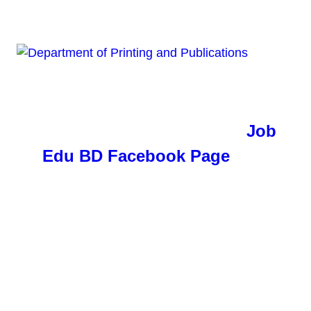
Weekly Job Circular/
প্রতি সপ্তাহের
চাকরির সকল আপডেট পেতে চোখ রাখুন
Job
Edu BD Facebook Page
অথবা
www.jobedubd.com পোর্টালে
Keep an eye on Job Edu BD
Facebook Page or
www.jobedubd.com portal to get