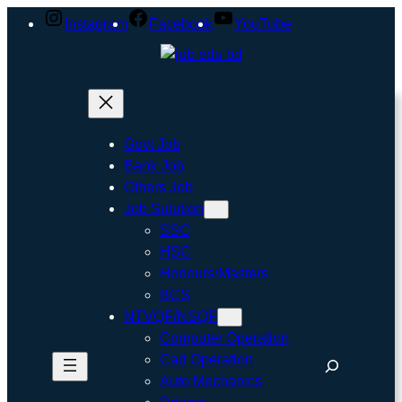
Instagram
Facebook
YouTube
Govt Job
Bank Job
Others Job
Job Sulution
SSC
HSC
Honours/Masters
BCS
NTVQF/NSQF
Computer Operation
Cad Operation
Auto Mechanics