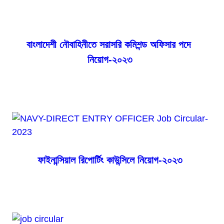
all job updates every week.
বাংলাদেশী নৌবাহিনীতে সরাসরি কমিশন্ড অফিসার পদে
নিয়োগ-২০২৩
ফাইনান্সিয়াল রিপোর্টিং কাউন্সিলে নিয়োগ-২০২৩