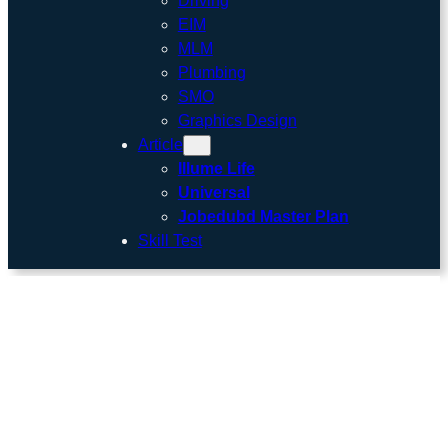
Driving
EIM
MLM
Plumbing
SMO
Graphics Design
Article
Illume Life
Universal
Jobedubd Master Plan
Skill Test
Weekly Job Circular /
সাপ্তাহিক চাকরির খবর