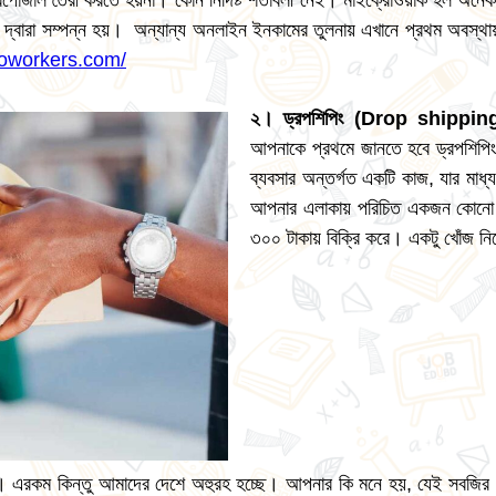
পোজাল তৈরী করতে হয়না। কোন নির্দিষ্ট শর্তাবলী নেই। মাইক্রোওয়ার্ক হল অ
োকের দ্বারা সম্পন্ন হয়। অন্যান্য অনলাইন ইনকামের তুলনায় এখানে প্রথম অ
roworkers.com/
২
।
ড্রপশিপিং
(
Drop shippin
আপনাকে প্রথমে জানতে হবে ড্রপশি
ব্যবসার অন্তর্গত একটি কাজ, যার মা
আপনার এলাকায় পরিচিত একজন কোনো এক
৩০০ টাকায় বিক্রি করে। একটু খোঁজ নিয়
ছে। এরকম কিন্তু আমাদের দেশে অহুরহ হচ্ছে। আপনার কি মনে হয়, যেই সবজি