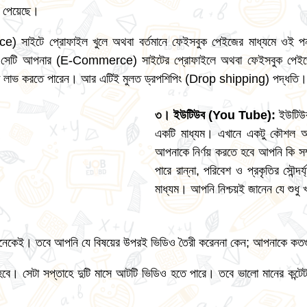
া পেয়েছে।
) সাইটে প্রোফাইল খুলে অথবা বর্তমানে ফেইসবুক পেইজের মাধ্যমে ওই প
ে সেটি আপনার (E-Commerce) সাইটের প্রোফাইলে অথবা ফেইসবুক পেইজে
টাকা লাভ করতে পারেন। আর এটিই মুলত ড্রপশিপিং (Drop shipping) পদ্ধতি।
৩। ইউটিউব (You Tube):
ইউটিউব
একটি মাধ্যম। এখানে একটু কৌশল অ
আপনাকে নির্ণয় করতে হবে আপনি কি স
পারে রান্না, পরিবেশ ও প্রকৃতির সৌন্দ
মাধ্যম। আপনি নিশ্চয়ই জানেন যে শুধু 
নেকেই। তবে আপনি যে বিষয়ের উপরই ভিডিও তৈরী করেননা কেন; আপনাকে কতগুল
বে। সেটা সপ্তাহে দুটি মাসে আটটি ভিডিও হতে পারে। তবে ভালো মানের কন্টে