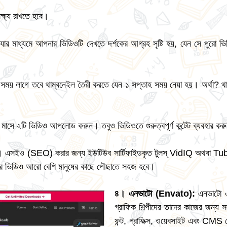
্ষ্য রাখতে হবে।
া যার মাধ্যমে আপনার ভিডিওটি দেখতে দর্শকের আগ্রহ সৃষ্টি হয়, যেন সে পুরো
সময় লাগে তবে থাম্বনেইল তৈরী করতে যেন ১ সপ্তাহ সময় নেয়া হয়। অর্থা? থা
নে মাসে ২টি ভিডিও আপলোড করুন। তবুও ভিডিওতে গুরুত্বপূর্ণ কন্টেট ব্যবহার ক
। এসইও (SEO) করার জন্য ইউটিউব সার্টিফাইডকৃত টুলস্ VidIQ অথবা Tub
র ভিডিও আরো বেশি মানুষের কাছে পৌছাতে সহজ হবে।
৪
।
এনভাটো
(
Envato
):
এনভাটো এ
গ্রাফিক শিল্পীদের তাদের কাজের জন্য
ফন্ট, গ্রাফিক্স, ওয়েবসাইট এবং CMS 