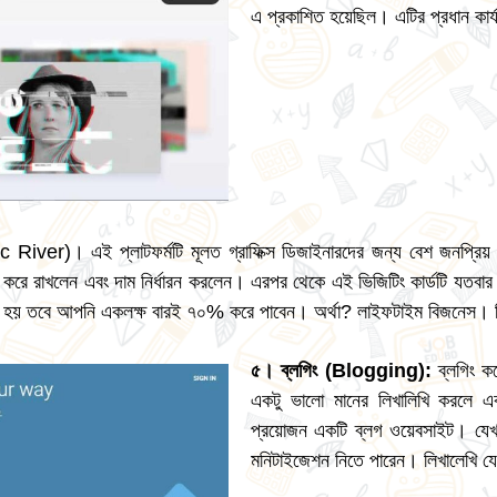
এ প্রকাশিত হয়েছিল। এটির প্রধান কার্য
phic River)। এই প্লাটফর্মটি মূলত গ্রাফিক্স ডিজাইনারদের জন্য বেশ জ
রে রাখলেন এবং দাম নির্ধারন করলেন। এরপর থেকে এই ভিজিটিং কার্ডটি যতবার 
্রয় হয় তবে আপনি একলক্ষ বারই ৭০% করে পাবেন। অর্থা? লাইফটাইম বিজনেস।
৫
।
ব্লগিং
(
Blogging
):
ব্লগিং ক
একটু ভালো মানের লিখালিখি করলে 
প্রয়োজন একটি ব্লগ ওয়েবসাইট। যেখা
মনিটাইজেশন নিতে পারেন। লিখালেখি য