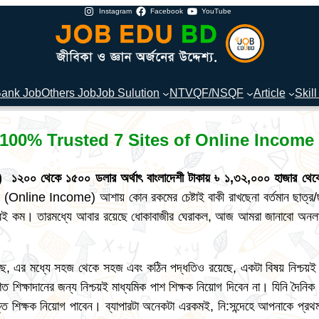
Instagram
Facebook
YouTube
ank Job
Others Job
Job Sulution
NTVQF/NSQF
Article
Skill
100% Trusted 7 Sites of Online Income
০০ থেকে ১৫০০ ডলার অর্থাৎ বাংলাদেশী টাকায় ৳ ১,৩২,০০০ হাজার থেক
Online Income) আশায় কোন রকমের চেষ্টাই বাকী রাখছেনা বর্তমান ছাত্র/ছা
েটা খুবই কম। তারমধ্যে আবার রয়েছে ধোকাবাজীর ঘেরাকল, আজ আমরা জানাবো 
এর মধ্যে সহজ থেকে সহজ এবং কঠিন পদ্ধতিও রয়েছে, একটা বিষয় নিশ্চয়ই ব
 শিক্ষাদানের জন্য নিশ্চয়ই মাধ্যমিক পাশ শিক্ষক নিয়োগ দিবেন না। যিনি দৈনিক ১
ুক্ত শিক্ষক নিয়োগ পাবেন। ব্যাপারটা অনেকটা এরকমই, নি:সন্দেহে আপনাকে প্র