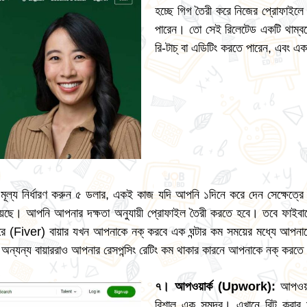
হচ্ছে গিগ তৈরী করে নিজের প্রোফাই
পারেন। তো সেই রিলেটেড একটি থাম্ব
রি-টাচ্ বা এডিটিং করতে পারেন, এবং 
ল্য নির্ধারণ করুন ৫ ডলার, একই কাজ যদি আপনি ১দিনে করে দেন সেক্ষেত্রে 
েছে। আপনি আপনার দক্ষতা অনুযায়ী প্রোফাইল তৈরী করতে হবে। তবে ফাইব
রে (Fiver) বায়ার যখন আপনাকে নক্ করবে এক ঘন্টার কম সময়ের মধ্যে আপনাকে
অন্যন্য বায়াররাও আপনার রেসপন্সিং রেটিং কম থাকার কারনে আপনাকে নক্ করতে
৭। আপওয়ার্ক (Upwork):
আপওয়া
বিশাল এক সমূদ্র। এখানে বিট করার ম