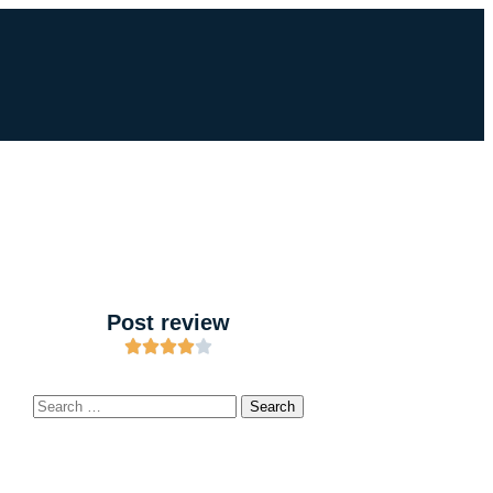
Post review
Finding Your Post
Most Read