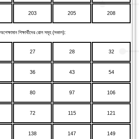
203
205
208
অপেক্ষামান শিক্ষার্থীদের রোল সমূহ (সকাল):
27
28
32
36
43
54
80
97
106
72
115
121
138
147
149