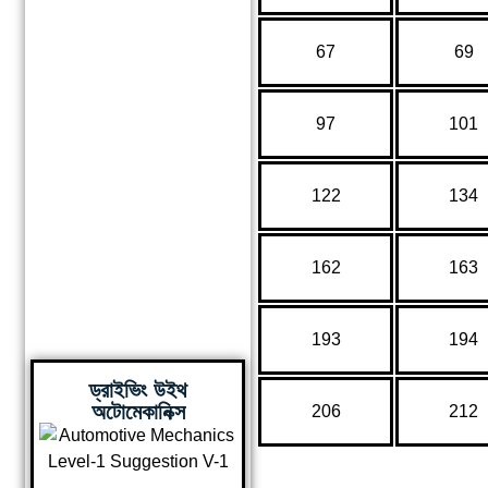
67
69
97
101
122
134
162
163
193
194
ড্রাইভিং উইথ
অটোমেকানিক্স
206
212