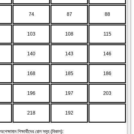
74
87
88
103
108
115
140
143
146
168
185
186
196
197
203
218
192
অপেক্ষামান শিক্ষার্থীদের রোল সমূহ (বিকাল):