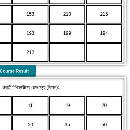
153
210
215
193
199
194
212
Course Result
উত্তীর্ণ শিক্ষার্থীদের রোল সমূহ (বিকাল):
11
19
20
30
35
50