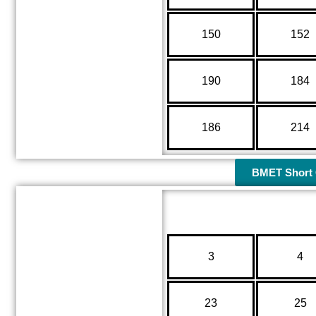
150
152
190
184
186
214
BMET Short 
3
4
23
25