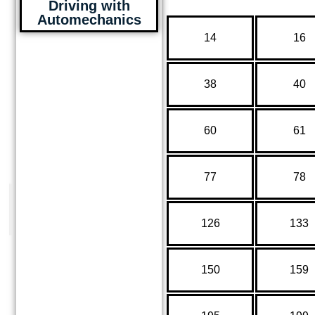
Driving with
Automechanics
14
16
38
40
60
61
77
78
126
133
150
159