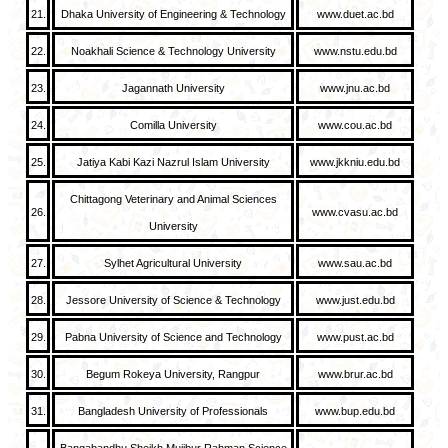
21.
Dhaka University of Engineering & Technology
www.duet.ac.bd
22.
Noakhali Science & Technology University
www.nstu.edu.bd
23.
Jagannath University
www.jnu.ac.bd
24.
Comilla University
www.cou.ac.bd
25.
Jatiya Kabi Kazi Nazrul Islam University
www.jkkniu.edu.bd
Chittagong Veterinary and Animal Sciences
26.
www.cvasu.ac.bd
University
27.
Sylhet Agricultural University
www.sau.ac.bd
28.
Jessore University of Science & Technology
www.just.edu.bd
29.
Pabna University of Science and Technology
www.pust.ac.bd
30.
Begum Rokeya University, Rangpur
www.brur.ac.bd
31.
Bangladesh University of Professionals
www.bup.edu.bd