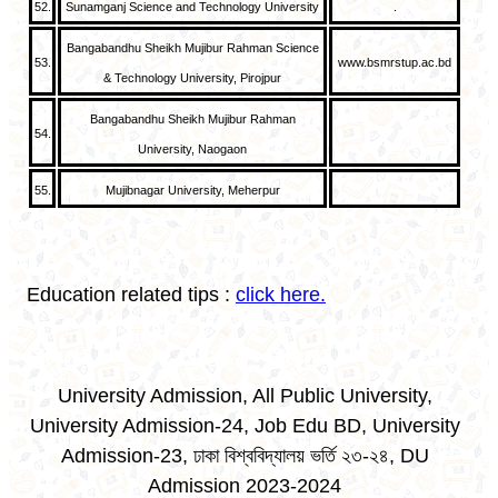
52.
Sunamganj Science and Technology University
.
Bangabandhu Sheikh Mujibur Rahman Science
53.
www.bsmrstup.ac.bd
& Technology University, Pirojpur
Bangabandhu Sheikh Mujibur Rahman
54.
University, Naogaon
55.
Mujibnagar University, Meherpur
Education related tips :
click here.
University Admission, All Public University,
University Admission-24, Job Edu BD, University
Admission-23, ঢাকা বিশ্ববিদ্যালয় ভর্তি ২৩-২৪, DU
Admission 2023-2024