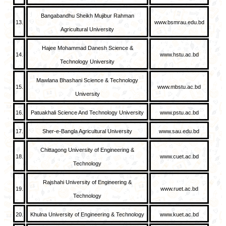
Bangabandhu Sheikh Mujibur Rahman
13.
www.bsmrau.edu.bd
Agricultural University
Hajee Mohammad Danesh Science &
14.
www.hstu.ac.bd
Technology University
Mawlana Bhashani Science & Technology
15.
www.mbstu.ac.bd
University
16.
Patuakhali Science And Technology University
www.pstu.ac.bd
17.
Sher-e-Bangla Agricultural University
www.sau.edu.bd
Chittagong University of Engineering &
18.
www.cuet.ac.bd
Technology
Rajshahi University of Engineering &
19.
www.ruet.ac.bd
Technology
20.
Khulna University of Engineering & Technology
www.kuet.ac.bd