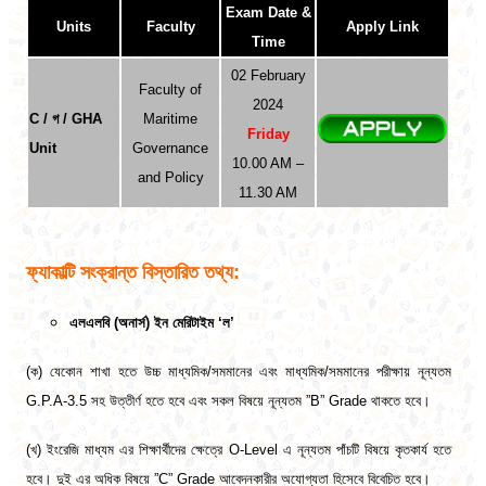
Exam Date &
Units
Faculty
Apply Link
Time
02 February
Faculty of
2024
C / গ / GHA
Maritime
Friday
Unit
Governance
10.00 AM –
and Policy
11.30 AM
ফ্যাকাল্টি সংক্রান্ত বিস্তারিত তথ্য:
এলএলবি (অনার্স) ইন মেরিটাইম ‘ল’
(ক) যেকোন শাখা হতে উচ্চ মাধ্যমিক/সমমানের এবং মাধ্যমিক/সমমানের পরীক্ষায় নূন্যতম
G.P.A-3.5
সহ উত্তীর্ণ হতে হবে এবং সকল বিষয়ে নূন্যতম ”B” Grade থাকতে হবে।
(খ)
ইংরেজি মাধ্যম এর শিক্ষার্থীদের ক্ষেত্রে O-Level এ নূন্যতম পাঁচটি বিষয়ে কৃতকার্য হতে
হবে। দুই এর অধিক বিষয়ে ”C” Grade আবেদনকারীর অযোগ্যতা হিসেবে বিবেচিত হবে।