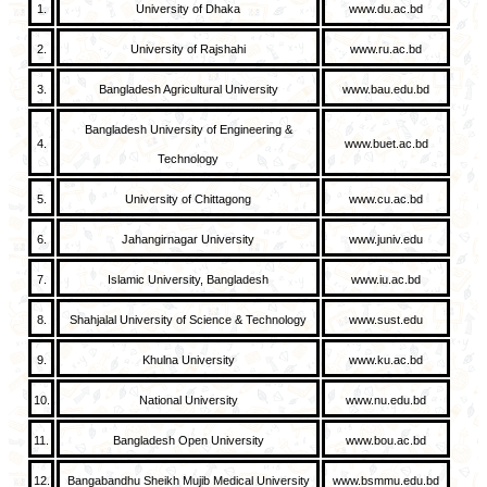
1.
University of Dhaka
www.du.ac.bd
2.
University of Rajshahi
www.ru.ac.bd
3.
Bangladesh Agricultural University
www.bau.edu.bd
Bangladesh University of Engineering &
4.
www.buet.ac.bd
Technology
5.
University of Chittagong
www.cu.ac.bd
6.
Jahangirnagar University
www.juniv.edu
7.
Islamic University, Bangladesh
www.iu.ac.bd
8.
Shahjalal University of Science & Technology
www.sust.edu
9.
Khulna University
www.ku.ac.bd
10.
National University
www.nu.edu.bd
11.
Bangladesh Open University
www.bou.ac.bd
12.
Bangabandhu Sheikh Mujib Medical University
www.bsmmu.edu.bd