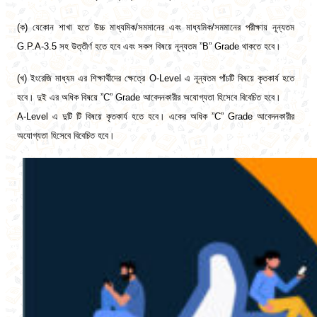
(ক) যেকোন শাখা হতে উচ্চ মাধ্যমিক/সমমানের এবং মাধ্যমিক/সমমানের পরীক্ষায় নূন্যতম
G.P.A-3.5
সহ উত্তীর্ণ হতে হবে এবং সকল বিষয়ে নূন্যতম ”B” Grade থাকতে হবে।
(খ)
ইংরেজি মাধ্যম এর শিক্ষার্থীদের ক্ষেত্রে O-Level এ নূন্যতম পাঁচটি বিষয়ে কৃতকার্য হতে
হবে। দুই এর অধিক বিষয়ে ”C” Grade আবেদনকারীর অযোগ্যতা হিসেবে বিবেচিত হবে।
A-Level এ দুটি টি বিষয়ে কৃতকার্য হতে হবে। একের অধিক ”C” Grade আবেদনকারীর
অযোগ্যতা হিসেবে বিবেচিত হবে।