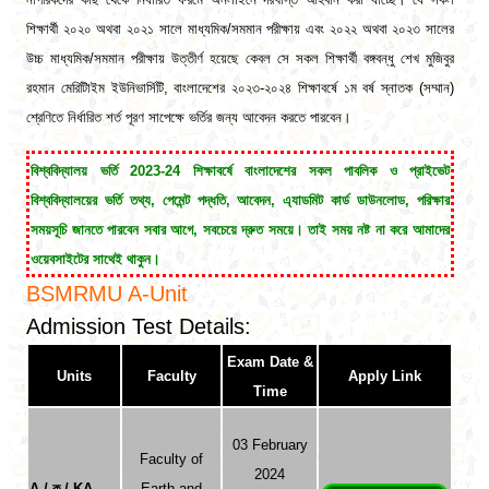
শিক্ষার্থী ২০২০ অথবা ২০২১ সালে মাধ্যমিক/সমমান পরীক্ষায় এবং ২০২২ অথবা ২০২৩ সালের
উচ্চ মাধ্যমিক/সমমান পরীক্ষায় উত্তীর্ণ হয়েছে কেবল সে সকল শিক্ষার্থী বঙ্গবন্ধু শেখ মুজিবুর
রহমান মেরিটািইম ইউনিভার্সিটি, বাংলাদেশের ২০২৩-২০২৪ শিক্ষাবর্ষে ১ম বর্ষ স্নাতক (সম্মান)
শ্রেণিতে নির্ধারিত শর্ত পূরণ সাপেক্ষে ভর্তির জন্য আবেদন করতে পারবেন।
বিশ্ববিদ্যালয় ভর্তি 2023-24 শিক্ষাবর্ষে বাংলাদেশের সকল পাবলিক ও প্রাইভেট
বিশ্ববিদ্যালয়ের ভর্তি তথ্য, পেমেন্ট পদ্ধতি, আবেদন, এ্যাডমিট কার্ড ডাউনলোড, পরিক্ষার
সময়সূচি জানতে পারবেন সবার আগে, সবচেয়ে দ্রুত সময়ে। তাই সময় নষ্ট না করে আমাদের
ওয়েবসাইটের সাথেই থাকুন।
BSMRMU
A-Unit
Admission Test Details:
Exam Date &
Units
Faculty
Apply Link
Time
03 February
Faculty of
2024
A / ক / KA
Earth and