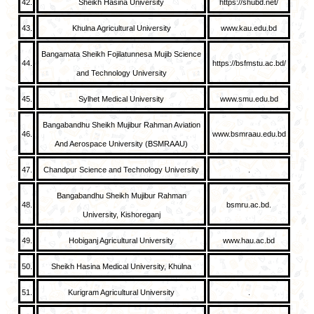
42.
Sheikh Hasina University
https://shubd.net/
43.
Khulna Agricultural University
www.kau.edu.bd
Bangamata Sheikh Fojilatunnesa Mujib Science
44.
https://bsfmstu.ac.bd/
and Technology University
45.
Sylhet Medical University
www.smu.edu.bd
Bangabandhu Sheikh Mujibur Rahman Aviation
46.
www.bsmraau.edu.bd
And Aerospace University (BSMRAAU)
47.
Chandpur Science and Technology University
.
Bangabandhu Sheikh Mujibur Rahman
48.
bsmru.ac.bd.
University, Kishoreganj
49.
Hobiganj Agricultural University
www.hau.ac.bd
50.
Sheikh Hasina Medical University, Khulna
51.
Kurigram Agricultural University
.