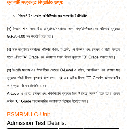
ফ্যাকাল্টি সংক্রান্ত বিস্তারিত তথ্য:
বিএসসি ইন নেভাল আর্কিটেকচার এন্ড অফশোর ইঞ্জিনিয়ারিং
(ক) বিজ্ঞান শাখা হতে উচ্চ মাধ্যমিক/সমমানের এবং মাধ্যমিক/সমমানের পরীক্ষায় নূন্যতম
G.P.A-4.00
সহ উত্তীর্ণ হতে হবে।
(খ) উচ্চ মাধ্যমিক/সমমানের পরীক্ষায় গণিত, ইংরেজী, পদার্থবিজ্ঞান
এবং
রসায়ন এ চারটি বিষয়ের
মধ্যে ২টিতে ”A” Grade এবং অন্যান্য সকল বিষয়ে নূন্যতম ”B” Grade থাকতে হবে।
(গ) ইংরেজি মাধ্যম এর শিক্ষার্থীদের ক্ষেত্রে O-Level এ গণিত, পদার্থবিজ্ঞান এবং রসায়ন সহ
নূন্যতম পাঁচটি বিষয়ে কৃতকার্য হতে হবে। দুই এর অধিক বিষয়ে ”C” Grade আবেদনকারীর
অযোগ্যতা হিসেবে বিবেচিত হবে।
A-Level এ গণিত, রসায়ন এবং পদার্থবিজ্ঞান নূন্যতম তিন টি বিষয়ে কৃতকার্য হতে হবে। একের
অধিক ”C” Grade আবেদনকারীর অযোগ্যতা হিসেবে বিবেচিত হবে।
BSMRMU C
-Unit
Admission Test Details: