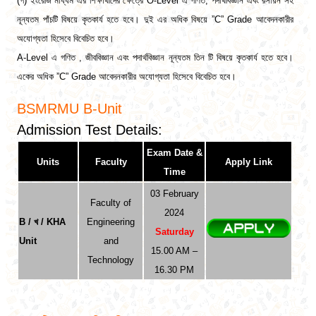
(গ) ইংরেজি মাধ্যম এর শিক্ষার্থীদের ক্ষেত্রে O-Level এ গণিত, পদার্থবিজ্ঞান এবং রসায়ন সহ
নূন্যতম পাঁচটি বিষয়ে কৃতকার্য হতে হবে। দুই এর অধিক বিষয়ে ”C” Grade আবেদনকারীর
অযোগ্যতা হিসেবে বিবেচিত হবে।
A-Level এ গণিত , জীববিজ্ঞান এবং পদার্থবিজ্ঞান নূন্যতম তিন টি বিষয়ে কৃতকার্য হতে হবে।
একের অধিক ”C” Grade আবেদনকারীর অযোগ্যতা হিসেবে বিবেচিত হবে।
BSMRMU B
-Unit
Admission Test Details:
Exam Date &
Units
Faculty
Apply Link
Time
03 February
Faculty of
2024
B / খ / KHA
Engineering
Saturday
Unit
and
15.00 AM –
Technology
16.30 PM