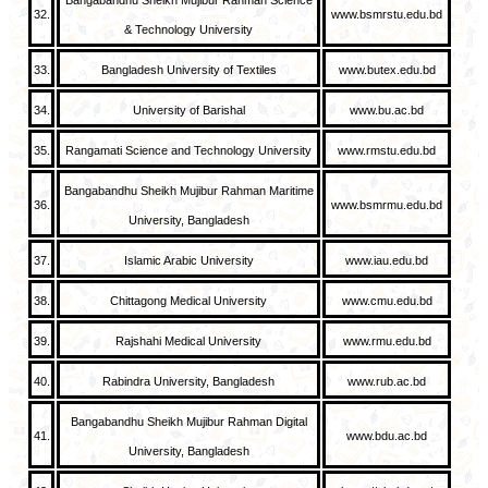
Bangabandhu Sheikh Mujibur Rahman Science
32.
www.bsmrstu.edu.bd
& Technology University
33.
Bangladesh University of Textiles
www.butex.edu.bd
34.
University of Barishal
www.bu.ac.bd
35.
Rangamati Science and Technology University
www.rmstu.edu.bd
Bangabandhu Sheikh Mujibur Rahman Maritime
36.
www.bsmrmu.edu.bd
University, Bangladesh
37.
Islamic Arabic University
www.iau.edu.bd
38.
Chittagong Medical University
www.cmu.edu.bd
39.
Rajshahi Medical University
www.rmu.edu.bd
40.
Rabindra University, Bangladesh
www.rub.ac.bd
Bangabandhu Sheikh Mujibur Rahman Digital
41.
www.bdu.ac.bd
University, Bangladesh