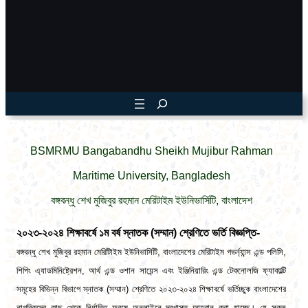
BSMRMU Bangabandhu Sheikh Mujibur Rahman
Maritime University, Bangladesh
বঙ্গবন্ধু শেখ মুজিবুর রহমান মেরিটাইম ইউনিভার্সিটি, বাংলাদেশ
২০২৩-২০২৪ শিক্ষাবর্ষে ১ম বর্ষ স্নাতক (সম্মান) শ্রেণিতে ভর্তি বিজ্ঞপ্তি-
বঙ্গবন্ধু শেখ মুজিবুর রহমান মেরিটািইম ইউনিভার্সিটি, বাংলাদেশের মেরিটাইম গভর্ন্যান্স এন্ড পলিসি,
শিপিং এ্যাডমিনিষ্ট্রেশন, আর্থ এন্ড ওশান সায়েন্স এবং ইঞ্জিনিয়ারিং এন্ড টেকনোলজি ফ্যাকাল্টি
সমূহের বিভিন্ন বিভাগে স্নাতক (সম্মান) শ্রেণিতে ২০২৩-২০২৪ শিক্ষাবর্ষে ভর্তিচ্ছুক বাংলাদেশের
নাগরিকদের কাছ থেকে নির্ধারিত ফরমে অনলাইনে দরখাস্ত আহবান করা যাচ্ছে। যে সকল