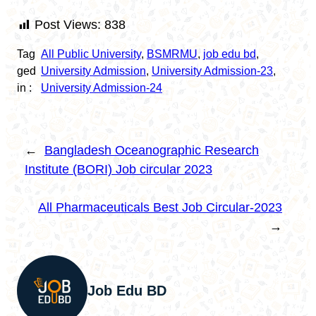
Post Views:
838
Tag
All Public University
, 
BSMRMU
, 
job edu bd
, 
ged
University Admission
, 
University Admission-23
, 
in :
University Admission-24
←
Bangladesh Oceanographic Research
Institute (BORI) Job circular 2023
All Pharmaceuticals Best Job Circular-2023
→
Job Edu BD