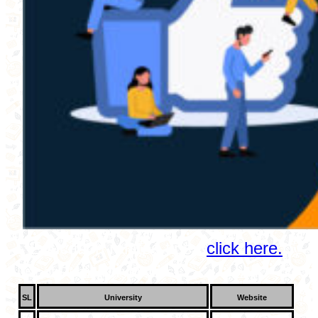
Education related tips :
click here.
List of Public Universities:
SL
University
Website