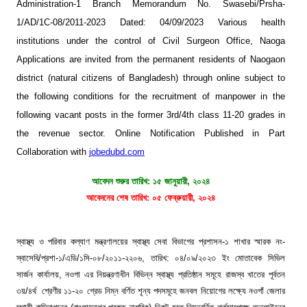
Administration-1 Branch Memorandum No. Swasebi/Prsha-
1/AD/1C-08/2011-2023 Dated: 04/09/2023 Various health
institutions under the control of Civil Surgeon Office, Naoga
Applications are invited from the permanent residents of Naogaon
district (natural citizens of Bangladesh) through online subject to
the following conditions for the recruitment of manpower in the
following vacant posts in the former 3rd/4th class 11-20 grades in
the revenue sector. Online Notification Published in Part
Collaboration with
jobedubd.com
আবেদন শুরুর তারিখ: ১৫ জানুয়ারী, ২০২৪
আবেদনের শেষ তা
রিখ: ০৫ ফেব্রুয়ারী, ২০
২৪
স্বাস্থ্য ও পরিবার কল্যাণ মন্ত্রণালয়ের স্বাস্থ্য সেবা বিভাগের প্রশাসন-১ শাখার স্মারক নং-
স্বাসেবি/প্রশা-১/এডি/১সি-০৮/২০১১-২২০৬, তারিখ: ০৪/০৯/২০২৩ ইং মোতাবেক সিভিল
সার্জন কার্যালয়, নওগা এর নিয়ন্ত্রণাধীন বিভিন্ন স্বাস্থ্য প্রতিষ্ঠান সমূহে রাজস্ব খাতের পূর্বতন
৩য়/৪র্থ শ্রেণীর ১১-২০ গ্রেড নিম্ন বর্ণিত শূন্য পদসমূহে জনবল নিয়োগের লক্ষ্যে নওগাঁ জেলার