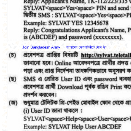
Join Bangladesh Army । বাংলাদেশ সেনাবাহিনীতে যোগ দিন