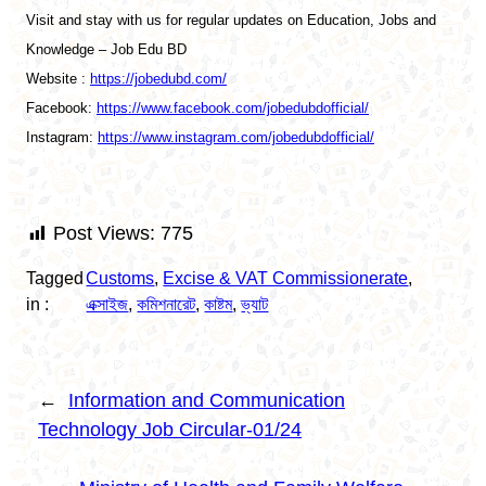
Visit and stay with us for regular updates on Education, Jobs and
Knowledge – Job Edu BD
Website :
https://jobedubd.com/
Facebook:
https://www.facebook.com/jobedubdofficial/
Instagram:
https://www.instagram.com/jobedubdofficial/
Post Views:
775
Tagged
Customs
, 
Excise & VAT Commissionerate
, 
in :
এক্সাইজ
, 
কমিশনারেট
, 
কাষ্টম
, 
ভ্যাট
←
Information and Communication
Technology Job Circular-01/24