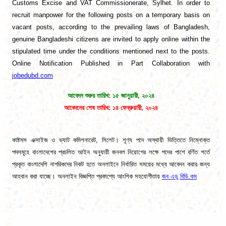
Customs Excise and VAT Commissionerate, Sylhet. In order to
recruit manpower for the following posts on a temporary basis on
vacant posts, according to the prevailing laws of Bangladesh,
genuine Bangladeshi citizens are invited to apply online within the
stipulated time under the conditions mentioned next to the posts.
Online Notification Published in Part Collaboration with
jobedubd.com
আবেদন শুরুর তারিখ: ১৫ জানুয়ারী, ২০২৪
আবেদনের শেষ তারিখ: ১৪ ফেব্রুয়ারী, ২০২৪
কাষ্টমস এক্সাইজ ও ভ্যাট কমিশনারেট, সিলেট। শূণ্য পদে অস্থায়ী ভিত্তিতে নিম্নোক্ত
পদসমূহে বাংলাদেশের প্রচলিত আইন অনুযায়ী জনবল নিয়োগের লক্ষে পদের পাশে বর্ণিত শর্তে
প্রকৃত বাংলাদেশি নাগরিকদের নিকট হতে অনলাইনে নির্ধারিত সময়ের মধ্যে আবেদন করার জন্য
আহবান করা যাচ্ছে। অনলাইন বিজ্ঞপ্তি প্রকাশ্যে আংশিক সহযোগীতায়
জব এডু বিডি.কম