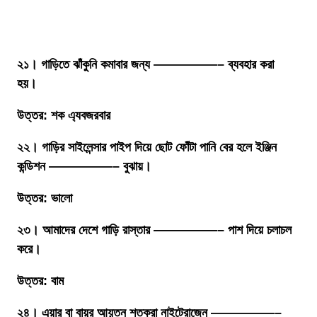
২১। গাড়িতে ঝাঁকুনি কমাবার জন্য —————– ব্যবহার করা
হয়।
উত্তর: শক এ্যবজরবার
২২। গাড়ির সাইলেন্সার পাইপ দিয়ে ছোট ফোঁটা পানি বের হলে ইঞ্জিন
কন্ডিশন —————– বুঝায়।
উত্তর: ভালো
২৩। আমাদের দেশে গাড়ি রাস্তার —————– পাশ দিয়ে চলাচল
করে।
উত্তর: বাম
২৪। এয়ার বা বায়ুর আয়তন শতকরা নাইট্রোজেন —————–