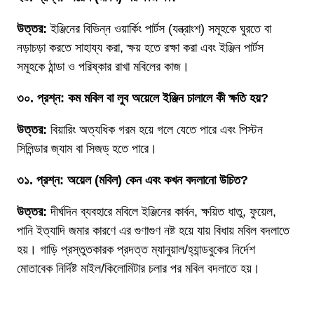
উত্তর:
ইঞ্জিনের বিভিন্ন ওয়ার্কিং পার্টস (যন্ত্রাংশ) সমূহকে ঘুরতে বা
নড়াচড়া করতে সাহায্য করা, ক্ষয় হতে রক্ষা করা এবং ইঞ্জিন পার্টস
সমূহকে ঠান্ডা ও পরিষ্কার রাখা মবিলের কাজ।
৩০. প্রশ্ন: কম মবিল বা লুব অয়েলে ইঞ্জিন চালালে কী ক্ষতি হয়?
উত্তর:
বিয়ারিং অত্যধিক গরম হয়ে গলে যেতে পারে এবং পিস্টন
সিলিন্ডার জ্যাম বা সিজড্ হতে পারে।
৩১. প্রশ্ন: অয়েল (মবিল) কেন এবং কখন বদলানো উচিত?
উত্তর:
দীর্ঘদিন ব্যবহারে মবিলে ইঞ্জিনের কার্বন, ক্ষয়িত ধাতু, ফুয়েল,
পানি ইত্যাদি জমার কারণে এর গুণাগুণ নষ্ট হয়ে যায় বিধায় মবিল বদলাতে
হয়। গাড়ি প্রস্তুতকারক প্রদত্ত ম্যানুয়াল/হ্যান্ডবুকের নির্দেশ
মোতাবেক নির্দিষ্ট মাইল/কিলোমিটার চলার পর মবিল বদলাতে হয়।
Most Read