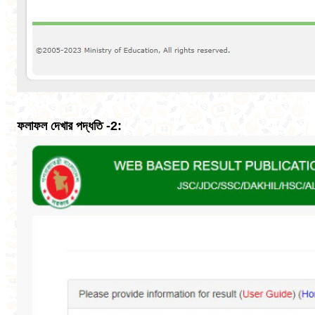
ফলাফল দেখার পদ্ধতি -2: