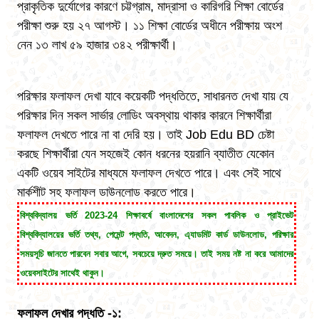
প্রাকৃতিক দুর্যোগের কারণে চট্টগ্রাম, মাদ্রাসা ও কারিগরি শিক্ষা বোর্ডের
পরীক্ষা শুরু হয় ২৭ আগস্ট। ১১ শিক্ষা বোর্ডের অধীনে পরীক্ষায় অংশ
নেন ১৩ লাখ ৫৯ হাজার ৩৪২ পরীক্ষার্থী।
পরিক্ষার ফলাফল দেখা যাবে কয়েকটি পদ্ধতিতে, সাধারনত দেখা যায় যে
পরিক্ষার দিন সকল সার্ভার লোডিং অবস্থায় থাকার কারনে শিক্ষার্থীরা
ফলাফল দেখতে পারে না বা দেরি হয়। তাই Job Edu BD চেষ্টা
করছে শিক্ষার্থীরা যেন সহজেই কোন ধরনের হয়রানি ব্যাতীত যেকোন
একটি ওয়েব সাইটের মাধ্যমে ফলাফল দেখতে পারে। এবং সেই সাথে
মার্কশীট সহ ফলাফল ডাউনলোড করতে পারে।
বিশ্ববিদ্যালয় ভর্তি 2023-24 শিক্ষাবর্ষে বাংলাদেশের সকল পাবলিক ও প্রাইভেট
বিশ্ববিদ্যালয়ের ভর্তি তথ্য, পেমেন্ট পদ্ধতি, আবেদন, এ্যাডমিট কার্ড ডাউনলোড, পরিক্ষার
সময়সূচি জানতে পারবেন সবার আগে, সবচেয়ে দ্রুত সময়ে। তাই সময় নষ্ট না করে আমাদের
ওয়েবসাইটের সাথেই থাকুন।
ফলাফল দেখার পদ্ধতি -১: