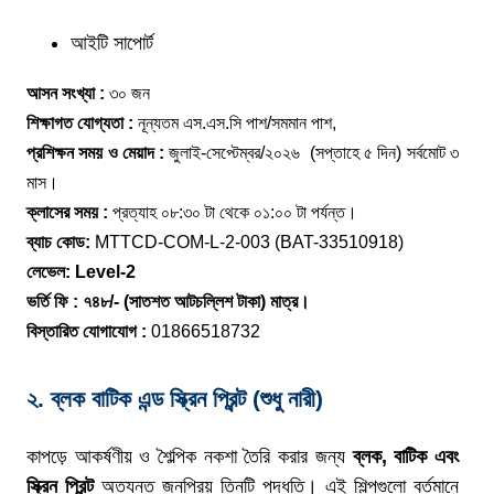
আইটি সাপোর্ট
আসন সংখ্যা :
৩০ জন
শিক্ষাগত যোগ্যতা :
নূন্যতম এস.এস.সি পাশ/সমমান পাশ,
প্রশিক্ষন সময় ও মেয়াদ :
জুলাই-সেপ্টেম্বর/২০২৬ (সপ্তাহে ৫ দিন) সর্বমোট ৩
মাস।
ক্লাসের সময় :
প্রত্যাহ ০৮:৩০ টা থেকে ০১:০০ টা পর্যন্ত।
ব্যাচ কোড:
MTTCD-COM-L-2-003 (BAT-33510918)
লেভেল: Level-2
ভর্তি ফি : ৭৪৮/- (সাতশত আটচল্লিশ টাকা) মাত্র।
বিস্তারিত যোগাযোগ :
01866518732
২. ব্লক বাটিক এন্ড স্ক্রিন প্রিন্ট (শুধু নারী)
কাপড়ে আকর্ষণীয় ও শৈল্পিক নকশা তৈরি করার জন্য
ব্লক
,
বাটিক
এবং
স্ক্রিন
প্রিন্ট
অত্যন্ত জনপ্রিয় তিনটি পদ্ধতি। এই শিল্পগুলো বর্তমানে