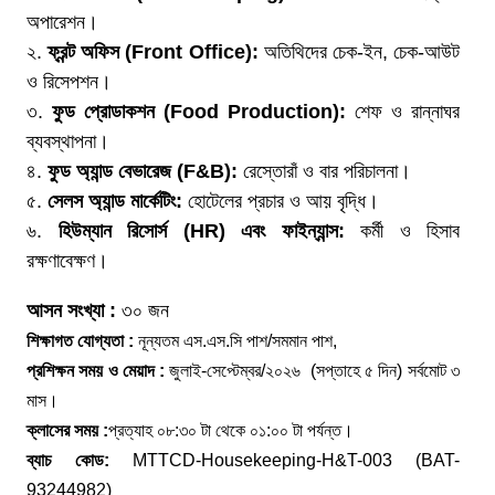
অপারেশন।
২.
ফ্রন্ট
অফিস
(Front Office):
অতিথিদের চেক-ইন, চেক-আউট
ও রিসেপশন।
৩.
ফুড
প্রোডাকশন
(Food Production):
শেফ ও রান্নাঘর
ব্যবস্থাপনা।
৪.
ফুড
অ্যান্ড
বেভারেজ
(F&B):
রেস্তোরাঁ ও বার পরিচালনা।
৫.
সেলস
অ্যান্ড
মার্কেটিং
:
হোটেলের প্রচার ও আয় বৃদ্ধি।
৬.
হিউম্যান
রিসোর্স
(HR)
এবং
ফাইন্যান্স
:
কর্মী ও হিসাব
রক্ষণাবেক্ষণ।
আসন সংখ্যা :
৩০ জন
শিক্ষাগত যোগ্যতা :
নূন্যতম এস.এস.সি পাশ/সমমান পাশ,
প্রশিক্ষন সময় ও মেয়াদ :
জুলাই-সেপ্টেম্বর/২০২৬ (সপ্তাহে ৫ দিন) সর্বমোট ৩
মাস।
ক্লাসের সময় :
প্রত্যাহ ০৮:৩০ টা থেকে ০১:০০ টা পর্যন্ত।
ব্যাচ কোড:
MTTCD-Housekeeping-H&T-003 (BAT-
93244982)