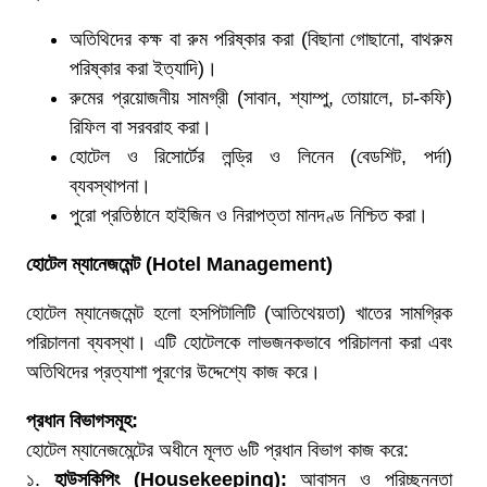
অতিথিদের কক্ষ বা রুম পরিষ্কার করা (বিছানা গোছানো, বাথরুম
পরিষ্কার করা ইত্যাদি)।
রুমের প্রয়োজনীয় সামগ্রী (সাবান, শ্যাম্পু, তোয়ালে, চা-কফি)
রিফিল বা সরবরাহ করা।
হোটেল ও রিসোর্টের লন্ড্রি ও লিনেন (বেডশিট, পর্দা)
ব্যবস্থাপনা।
পুরো প্রতিষ্ঠানে হাইজিন ও নিরাপত্তা মানদণ্ড নিশ্চিত করা।
হোটেল
ম্যানেজমেন্ট
(Hotel Management)
হোটেল ম্যানেজমেন্ট হলো হসপিটালিটি (আতিথেয়তা) খাতের সামগ্রিক
পরিচালনা ব্যবস্থা। এটি হোটেলকে লাভজনকভাবে পরিচালনা করা এবং
অতিথিদের প্রত্যাশা পূরণের উদ্দেশ্যে কাজ করে।
প্রধান
বিভাগসমূহ
:
হোটেল ম্যানেজমেন্টের অধীনে মূলত ৬টি প্রধান বিভাগ কাজ করে:
১.
হাউসকিপিং
(Housekeeping):
আবাসন ও পরিচ্ছন্নতা