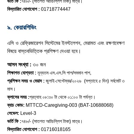
ভর্তি ফি :
৭৪৮/- (সাতশত আটচল্লিশ টাকা) মাত্র।
বিস্তারিত যোগাযোগ :
01718774447
৯. কেয়ারগিভিং
এসি ও রেফ্রিজারেশন সিস্টেমের ইনস্টলেশন, মেরামত এবং রক্ষণাবেক্ষণ
বিষয়ে বাস্তবভিত্তিক প্রশিক্ষণ দেওয়া হবে।
আসন সংখ্যা :
৩০ জন
শিক্ষাগত যোগ্যতা :
নূন্যতম এস.এস.সি পাশ/সমমান পাশ,
প্রশিক্ষন সময় ও মেয়াদ :
জুলাই-সেপ্টেম্বর/২০২৬ (সপ্তাহে ৫ দিন) সর্বমোট ৩
মাস।
ক্লাসের সময় :
প্রত্যাহ ০৮:৩০ টা থেকে ০১:০০ টা পর্যন্ত।
ব্যাচ কোড:
MTTCD-Caregiving-003 (BAT-10688068)
লেভেল:
Level-3
ভর্তি ফি :
৭৪৮/- (সাতশত আটচল্লিশ টাকা) মাত্র।
বিস্তারিত যোগাযোগ :
01716018165