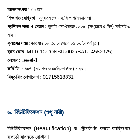
আসন সংখ্যা :
৩০ জন
শিক্ষাগত যোগ্যতা :
নূন্যতম জে.এস.সি পাশ/সমমান পাশ,
প্রশিক্ষন সময় ও মেয়াদ :
জুলাই-সেপ্টেম্বর/২০২৬ (সপ্তাহে ৫ দিন) সর্বমোট ৩
মাস।
ক্লাসের সময় :
প্রত্যাহ ০৮:৩০ টা থেকে ০১:০০ টা পর্যন্ত।
ব্যাচ কোড:
MTTCD-CONSU-002 (BAT-14582925)
লেভেল:
Level-1
ভর্তি ফি :
৭৪৮/- (সাতশত আটচল্লিশ টাকা) মাত্র।
বিস্তারিত যোগাযোগ :
01715618831
৬. বিউটিফিকেশন (শুধু নারী)
বিউটিফিকেশন (Beautification) বা সৌন্দর্যবর্ধন বলতে ব্যক্তিগত
রূপচর্চা সাধনকে বোঝায়।