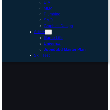
EIM
MLM
Plumbing
SMO
Graphics Design
Article
Illume Life
Universal
Jobedubd Master Plan
Skill Test