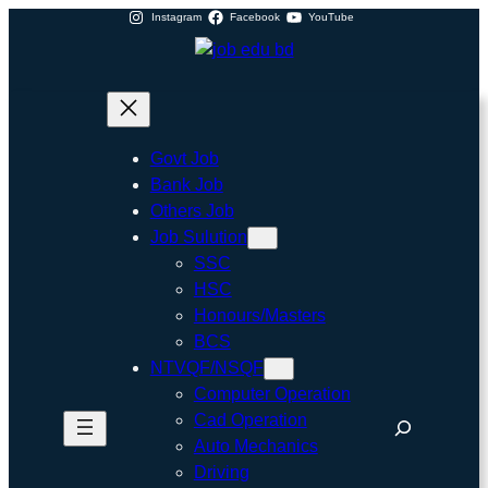
Skip
Instagram
Facebook
YouTube
to
content
Govt Job
Bank Job
Others Job
Job Sulution
SSC
HSC
Honours/Masters
BCS
NTVQF/NSQF
Computer Operation
Cad Operation
Search
Auto Mechanics
Driving