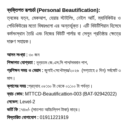
ব্যক্তিগত
রূপচর্চা
(Personal Beautification):
ত্বকের যত্ন, মেকআপ, হেয়ার স্টাইলিং, নেইল আর্ট, ম্যানিকিউর ও
পেডিকিউরের মতো বিষয়গুলো এর অন্তর্ভুক্ত। এটি বিউটিশিয়ান হিসেবে
কর্মসংস্থান তৈরি এবং নিজের বিউটি পার্লার বা সেলুন প্রতিষ্ঠার ক্ষেত্রে
দারুণ সহায়ক।
আসন সংখ্যা :
৩০ জন
শিক্ষাগত যোগ্যতা :
নূন্যতম জে.এস.সি পাশ/সমমান পাশ,
প্রশিক্ষন সময় ও মেয়াদ :
জুলাই-সেপ্টেম্বর/২০২৬ (সপ্তাহে ৫ দিন) সর্বমোট ৩
মাস।
ক্লাসের সময় :
প্রত্যাহ ০৮:৩০ টা থেকে ০১:০০ টা পর্যন্ত।
ব্যাচ কোড:
MTTCD-Beautificattion-003 (BAT-92942022)
লেভেল:
Level-2
ভর্তি ফি :
৭৪৮/- (সাতশত আটচল্লিশ টাকা) মাত্র।
বিস্তারিত যোগাযোগ :
01911221919