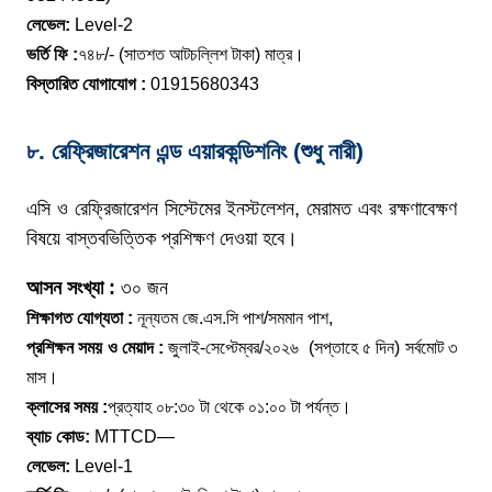
লেভেল:
Level-2
ভর্তি ফি :
৭৪৮/- (সাতশত আটচল্লিশ টাকা) মাত্র।
বিস্তারিত যোগাযোগ :
01915680343
৮. রেফ্রিজারেশন এন্ড এয়ারকন্ডিশনিং (শুধু নারী)
এসি ও রেফ্রিজারেশন সিস্টেমের ইনস্টলেশন, মেরামত এবং রক্ষণাবেক্ষণ
বিষয়ে বাস্তবভিত্তিক প্রশিক্ষণ দেওয়া হবে।
আসন সংখ্যা :
৩০ জন
শিক্ষাগত যোগ্যতা :
নূন্যতম জে.এস.সি পাশ/সমমান পাশ,
প্রশিক্ষন সময় ও মেয়াদ :
জুলাই-সেপ্টেম্বর/২০২৬ (সপ্তাহে ৫ দিন) সর্বমোট ৩
মাস।
ক্লাসের সময় :
প্রত্যাহ ০৮:৩০ টা থেকে ০১:০০ টা পর্যন্ত।
ব্যাচ কোড:
MTTCD—
লেভেল:
Level-1