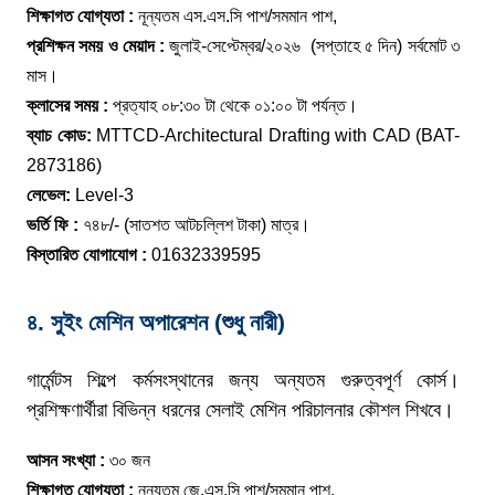
শিক্ষাগত যোগ্যতা :
নূন্যতম এস.এস.সি পাশ/সমমান পাশ,
প্রশিক্ষন সময় ও মেয়াদ :
জুলাই-সেপ্টেম্বর/২০২৬ (সপ্তাহে ৫ দিন) সর্বমোট ৩
মাস।
ক্লাসের সময় :
প্রত্যাহ ০৮:৩০ টা থেকে ০১:০০ টা পর্যন্ত।
ব্যাচ কোড:
MTTCD-Architectural Drafting with CAD (BAT-
2873186)
লেভেল:
Level-3
ভর্তি ফি :
৭৪৮/- (সাতশত আটচল্লিশ টাকা) মাত্র।
বিস্তারিত যোগাযোগ :
01632339595
৪. সুইং মেশিন অপারেশন (শুধু নারী)
গার্মেন্টস শিল্পে কর্মসংস্থানের জন্য অন্যতম গুরুত্বপূর্ণ কোর্স।
প্রশিক্ষণার্থীরা বিভিন্ন ধরনের সেলাই মেশিন পরিচালনার কৌশল শিখবে।
আসন সংখ্যা :
৩০ জন
শিক্ষাগত যোগ্যতা :
নূন্যতম জে.এস.সি পাশ/সমমান পাশ,