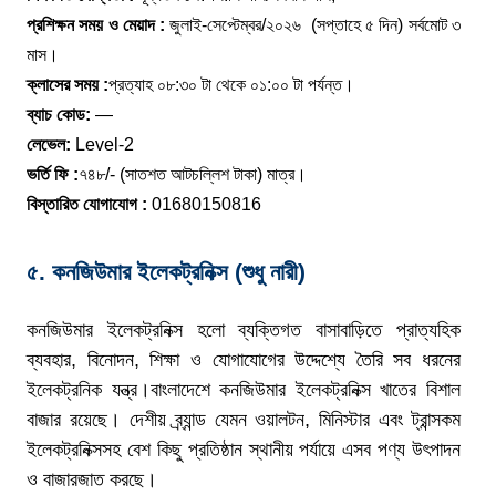
প্রশিক্ষন সময় ও মেয়াদ :
জুলাই-সেপ্টেম্বর/২০২৬ (সপ্তাহে ৫ দিন) সর্বমোট ৩
মাস।
ক্লাসের সময় :
প্রত্যাহ ০৮:৩০ টা থেকে ০১:০০ টা পর্যন্ত।
ব্যাচ কোড:
—
লেভেল:
Level-2
ভর্তি ফি :
৭৪৮/- (সাতশত আটচল্লিশ টাকা) মাত্র।
বিস্তারিত যোগাযোগ :
01680150816
৫. কনজিউমার ইলেকট্রনিক্স (
শুধু নারী)
কনজিউমার ইলেকট্রনিক্স হলো ব্যক্তিগত বাসাবাড়িতে প্রাত্যহিক
ব্যবহার, বিনোদন, শিক্ষা ও যোগাযোগের উদ্দেশ্যে তৈরি সব ধরনের
ইলেকট্রনিক যন্ত্র।বাংলাদেশে কনজিউমার ইলেকট্রনিক্স খাতের বিশাল
বাজার রয়েছে। দেশীয় ব্র্যান্ড যেমন ওয়ালটন, মিনিস্টার এবং ট্রান্সকম
ইলেকট্রনিক্সসহ বেশ কিছু প্রতিষ্ঠান স্থানীয় পর্যায়ে এসব পণ্য উৎপাদন
ও বাজারজাত করছে।