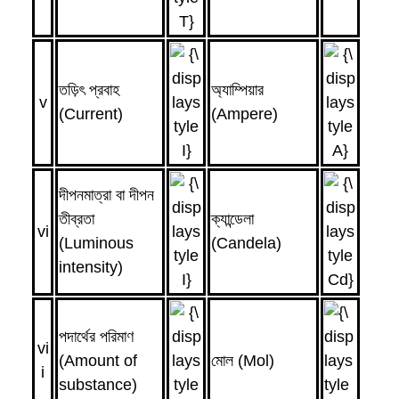
তড়িৎ প্রবাহ
অ্যাম্পিয়ার
v
(Current)
(Ampere)
দীপনমাত্রা বা দীপন
তীব্রতা
ক্যান্ডেলা
vi
(Luminous
(Candela)
intensity)
পদার্থের পরিমাণ
vi
(Amount of
মোল (Mol)
i
substance)