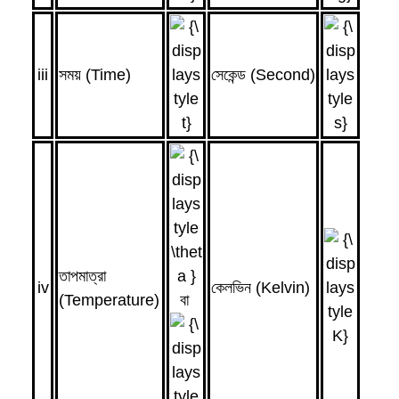
iii
সময় (Time)
সেকেন্ড (Second)
তাপমাত্রা
iv
কেলভিন (Kelvin)
(Temperature)
বা