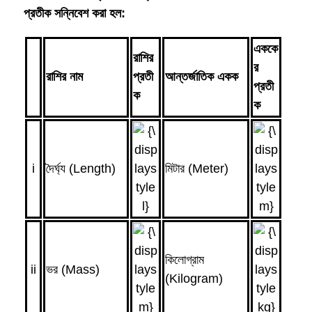
প্রতীক সন্নিবেশ করা হল:
এককে
রাশির
র
রাশির নাম
প্রতী
আন্তর্জাতিক একক
প্রতী
ক
ক
i
দৈর্ঘ্য (Length)
মিটার (Meter)
কিলোগ্রাম
ii
ভর (Mass)
(Kilogram)