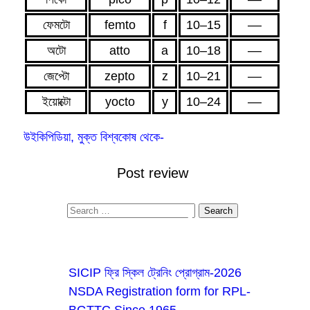
ফেমটো
femto
f
10–15
––
অটো
atto
a
10–18
––
জেপ্টো
zepto
z
10–21
––
ইয়োক্টো
yocto
y
10–24
––
উইকিপিডিয়া, মুক্ত বিশ্বকোষ থেকে-
Post review
Finding Your Post
Most Read
SICIP ফ্রি স্কিল ট্রেনিং প্রোগ্রাম-2026
NSDA Registration form for RPL-
BGTTC Since 1965