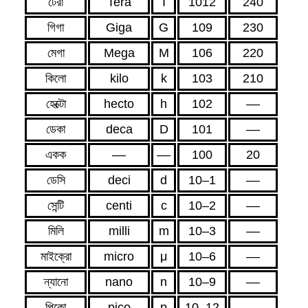
টেরা
Tera
T
1012
240
গিগা
Giga
G
109
230
মেগা
Mega
M
106
220
কিলো
kilo
k
103
210
হেক্টো
hecto
h
102
––
ডেকা
deca
D
101
––
একক
––
––
100
20
ডেসি
deci
d
10–1
––
সেন্টি
centi
c
10–2
––
মিলি
milli
m
10–3
––
মাইক্রো
micro
μ
10–6
––
ন্যানো
nano
n
10–9
––
পিকো
pico
p
10–12
––