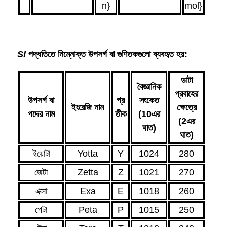
SI
পদ্ধতিতে নিম্নোক্ত উপসর্গ বা গুণিতকগুলো ব্যবহৃত হয়:
ডাটা
বৈজ্ঞানিক
প্রবাহের
উপসর্গ বা
প্র
সংকেত
ইংরেজি নাম
ক্ষেত্রে
পদের নাম
তীক
(
10
এর
(
2
এর
ঘাত)
ঘাত)
ইয়োটা
Yotta
Y
1024
280
জেটা
Zetta
Z
1021
270
এক্সা
Exa
E
1018
260
পেটা
Peta
P
1015
250