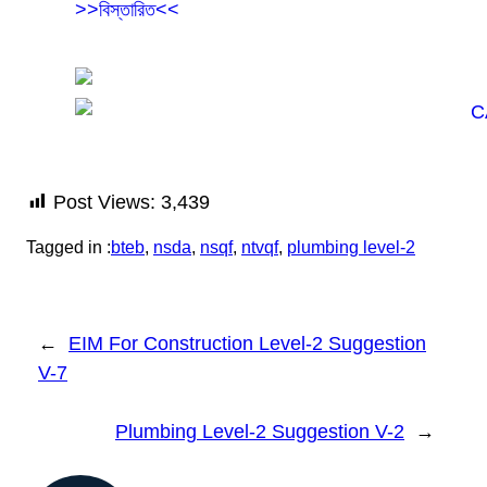
>>বিস্তারিত<<
Post Views:
3,439
Tagged in :
bteb
, 
nsda
, 
nsqf
, 
ntvqf
, 
plumbing level-2
←
EIM For Construction Level-2 Suggestion
V-7
Plumbing Level-2 Suggestion V-2
→