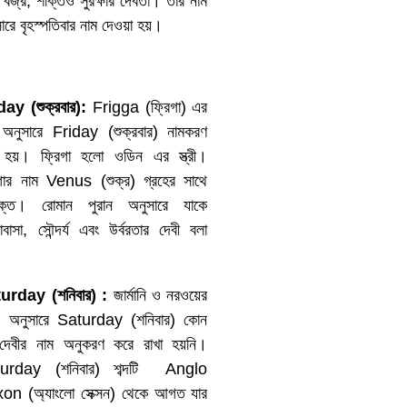
বজ্র, শক্তিও সুরক্ষার দেবতা। তার নাম
ারে বৃহস্পতিবার নাম দেওয়া হয়।
day (
শুক্রবার
):
Frigga (ফ্রিগা) এর
 অনুসারে Friday (শুক্রবার) নামকরণ
 হয়। ফ্রিগা হলো ওডিন এর স্ত্রী।
িগার নাম Venus (শুক্র) গ্রহের সাথে
পৃক্ত। রোমান পুরান অনুসারে যাকে
বাসা, সৌন্দর্য এবং উর্বরতার দেবী বলা
।
turday (
শনিবার
) :
জার্মানি ও নরওয়ের
ান অনুসারে Saturday (শনিবার) কোন
-দেবীর নাম অনুকরণ করে রাখা হয়নি।
urday (শনিবার) শব্দটি Anglo
on (অ্যাংলো সেক্সন) থেকে আগত যার