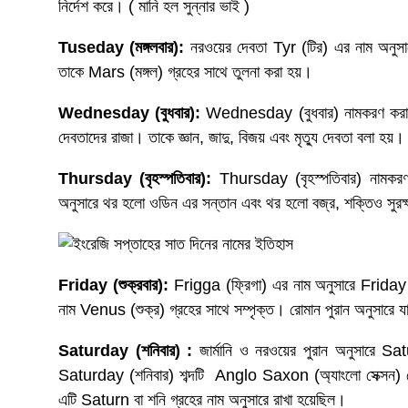
নির্দেশ করে। ( মানি হল সুন্নার ভাই )
Tuseday (
মঙ্গলবার
):
নরওয়ের দেবতা Tyr (টির) এর নাম অনু
তাকে Mars (মঙ্গল) গ্রহের সাথে তুলনা করা হয়।
Wednesday (
বুধবার
):
Wednesday (বুধবার) নামকরণ করা 
দেবতাদের রাজা। তাকে জ্ঞান, জাদু, বিজয় এবং মৃত্যু দেবতা বলা হ
Thursday (
বৃহস্পতিবার
):
Thursday (বৃহস্পতিবার) নামকর
অনুসারে থর হলো ওডিন এর সন্তান এবং থর হলো বজ্র, শক্তিও সুরক্ষা
Friday (
শুক্রবার
):
Frigga (ফ্রিগা) এর নাম অনুসারে Friday (
নাম Venus (শুক্র) গ্রহের সাথে সম্পৃক্ত। রোমান পুরান অনুসারে যাক
Saturday (
শনিবার
) :
জার্মানি ও নরওয়ের পুরান অনুসারে S
Saturday (শনিবার) শব্দটি Anglo Saxon (অ্যাংলো সেক্সন) 
এটি Saturn বা শনি গ্রহের নাম অনুসারে রাখা হয়েছিল।