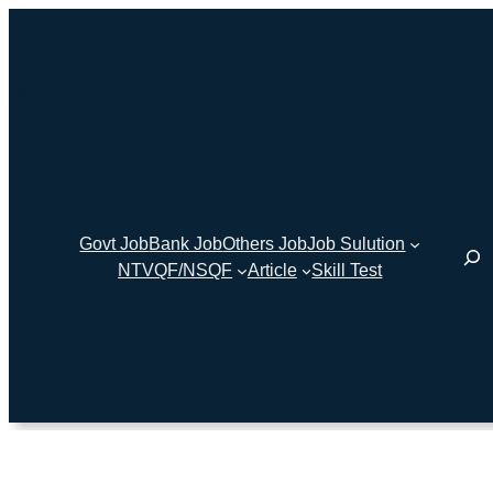
Govt Job
Bank Job
Others Job
Job Sulution
NTVQF/NSQF
Article
Skill Test