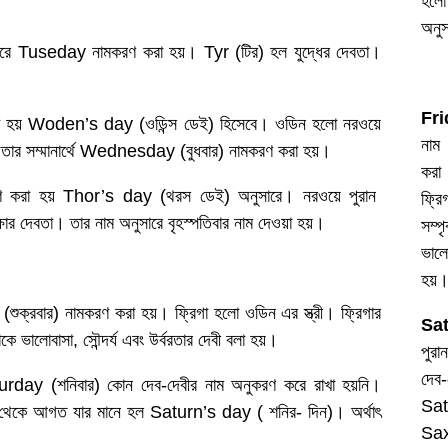
হলো 
অনুস
সারে Tuseday নামকরণ করা হয়। Tyr (টির) হল যুদ্ধের দেবতা।
Fri
হয় Woden’s day (ওডিন্স ডেই) হিসেবে। ওডিন হলো নরওয়ে
নাম
য়। তার সম্মানার্থে Wednesday (বুধবার) নামকরণ করা হয়।
করা
ণ করা হয় Thor’s day (থরস ডেই) অনুসারে। নরওয়ে পুরান
ফ্র
র দেবতা। তার নাম অনুসারে বৃহস্পতিবার নাম দেওয়া হয়।
সম্
ভালো
হয়
শুক্রবার) নামকরণ করা হয়। ফ্রিগা হলো ওডিন এর স্ত্রী। ফ্রিগার
Sa
ে ভালোবাসা, সৌন্দর্য এবং উর্বরতার দেবী বলা হয়।
পুর
দেব
aturday (শনিবার) কোন দেব-দেবীর নাম অনুকরণ করে রাখা হয়নি।
Sat
থেকে আগত যার মানে হল Saturn’s day ( শনির- দিন)। অর্থাৎ
Sax