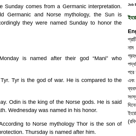
Job E
 Sunday comes from a Germanic interpretation.
ld Germanic and Norse mythology, the Sun is
ইংরে
cordingly they were named Sunday to honor the
En
প্র
নাম 
গ্র
Monday is named after their god “Mani” who
পদ্ধ
পরে 
yr. Tyr is the god of war. He is compared to the
এবং
ব্যব
সংস্
 Odin is the king of the Norse gods. He is said
দিন
eath. Wednesday was named in his honor.
ইংর
(রবি
According to Norse mythology Thor is the son of
protection. Thursday is named after him.