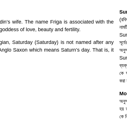
S
(রব
din’s wife. The name Friga is associated with the
নাম
ddess of love, beauty and fertility.
Sun
an, Saturday (Saturday) is not named after any
সূর্
glo Saxon which means Saturn’s day. That is, it
অনু
Sun
ব্যক
কে 
করা 
Mo
অনু
হয় 
কে ন